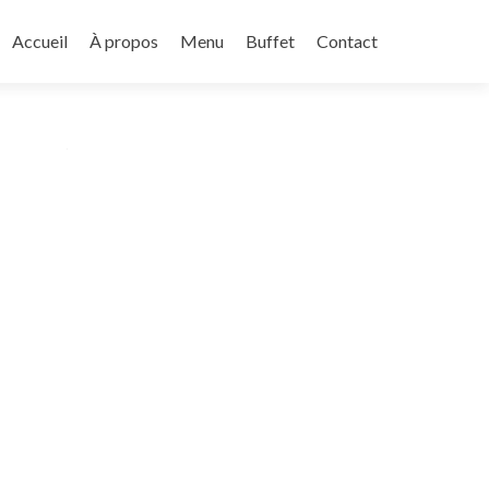
Aller
au
Accueil
À propos
Menu
Buffet
Contact
contenu
principal