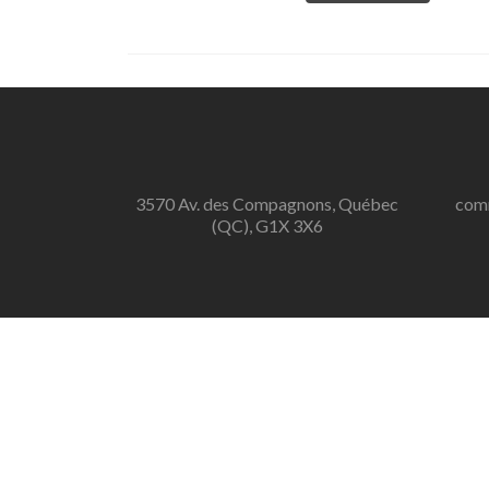
3570 Av. des Compagnons, Québec
com
(QC), G1X 3X6